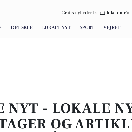
Gratis nyheder fra
dit
lokalområde
V
DET SKER
LOKALT NYT
SPORT
VEJRET
E NYT - LOKALE N
TAGER OG ARTIKL