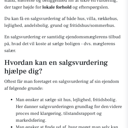
stand, størrelse og beliggenhed for at sikre en vurdering,
der tager højde for
lokale forhold
og efterspørgslen.
Du kan få en salgsvurdering af både hus, villa, rækkehus,
lejlighed, andelsbolig, grund og fritidshus/sommerhus.
En salgsvurdering er samtidig ejendomsmæglerens tilbud
på, hvad det vil koste at sælge boligen - dvs. mæglerens
salær.
Hvordan kan en salgsvurdering
hjælpe dig?
Oftest får man foretaget en salgsvurdering af sin ejendom
af følgende grunde:
Man ønsker at sælge sit hus, lejlighed, fritidsbolig.
Her danner salgsvurderingen grundlag for den videre
proces med klargøring, tilstandsrapport og
markedsføring.
Man ønsker at finde ud af, hvor meget man selv kan