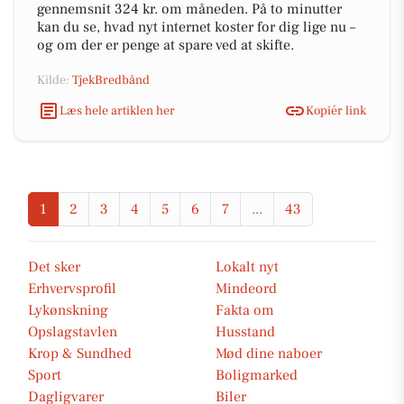
gennemsnit 324 kr. om måneden. På to minutter
kan du se, hvad nyt internet koster for dig lige nu –
og om der er penge at spare ved at skifte.
Kilde:
TjekBredbånd
Læs hele artiklen her
Kopiér link
1
2
3
4
5
6
7
...
43
Det sker
Lokalt nyt
Erhvervsprofil
Mindeord
Lykønskning
Fakta om
Opslagstavlen
Husstand
Krop & Sundhed
Mød dine naboer
Sport
Boligmarked
Dagligvarer
Biler