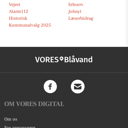
Vejret
Erhverv
Alarm112
Jobnyt
Historisk
Læserbidrag
Kommunalvalg 2025
VORES
Blåvand
OM VORES DIGITAL
Om os
For annoncører