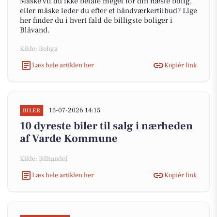
Måske vil du ikke betale meget for din næste bolig,
eller måske leder du efter et håndværkertilbud? Lige
her finder du i hvert fald de billigste boliger i
Blåvand.
Kilde: Boliga
Læs hele artiklen her
Kopiér link
15-07-2026 14:15
BILER
10 dyreste biler til salg i nærheden
af Varde Kommune
Kilde: Bilhandel
Læs hele artiklen her
Kopiér link