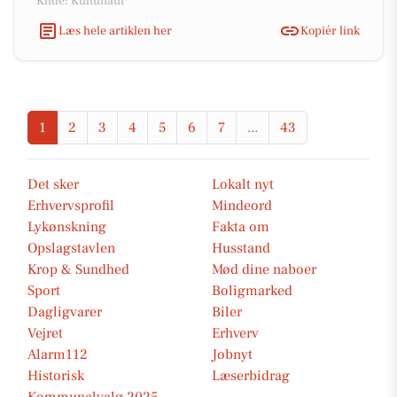
Kilde: Kultunaut
Læs hele artiklen her
Kopiér link
1
2
3
4
5
6
7
...
43
Det sker
Lokalt nyt
Erhvervsprofil
Mindeord
Lykønskning
Fakta om
Opslagstavlen
Husstand
Krop & Sundhed
Mød dine naboer
Sport
Boligmarked
Dagligvarer
Biler
Vejret
Erhverv
Alarm112
Jobnyt
Historisk
Læserbidrag