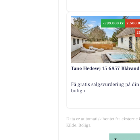
-298.000 kr
7.500.0
2
Tane Hedevej 15 6857 Blåvand
Få gratis salgsvurdering på din
bolig ›
Data er automatisk hentet fra eksterne 
Kilde: Boliga