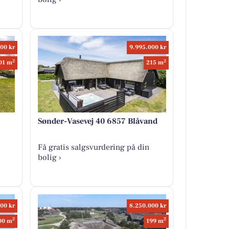
00 kr
9.995.000 kr
2
2
01 m
215 m
Sønder-Vasevej 40 6857 Blåvand
Få gratis salgsvurdering på din
bolig ›
00 kr
8.250.000 kr
2
2
00 m
199 m