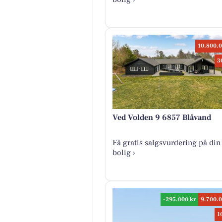
10.800.0
3
Ved Volden 9 6857 Blåvand
Få gratis salgsvurdering på din
bolig ›
-295.000 kr
9.700.0
1