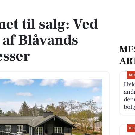
 af Blåvands dyreste adresser
t til salg: Ved
 af Blåvands
ME
esser
AR
BO
Hvid
andr
denn
boli
DE