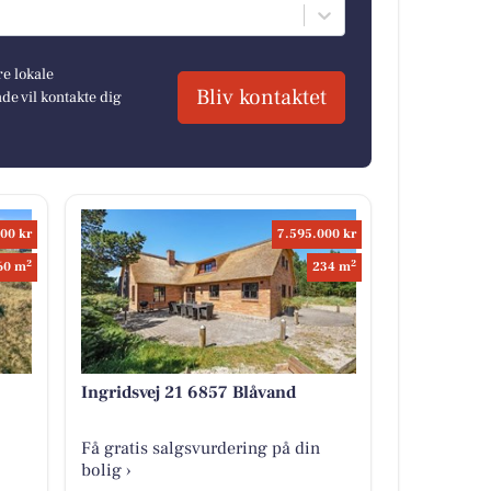
re lokale
Bliv kontaktet
e vil kontakte dig
00 kr
7.595.000 kr
2
2
60 m
234 m
Ingridsvej 21 6857 Blåvand
Få gratis salgsvurdering på din
bolig ›