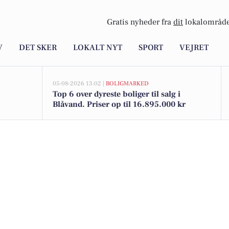
Gratis nyheder fra
dit
lokalområde
V
DET SKER
LOKALT NYT
SPORT
VEJRET
05-08-2026 13:02 |
BOLIGMARKED
Top 6 over dyreste boliger til salg i
Blåvand. Priser op til 16.895.000 kr