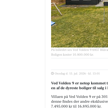
På billedet ses Ved Volden 9 6857 Blåvan
Boligen koster 10.800.000 kr.
Onsdag d. 15. jul. 2026 - kl. 13:01
Ved Volden 9 er netop kommet til 
en af de dyreste boliger til salg i
Villaen på Ved Volden 9 er på 30
denne findes der andre eksklusive b
7.495.000 kr til 16.895.000 kr.