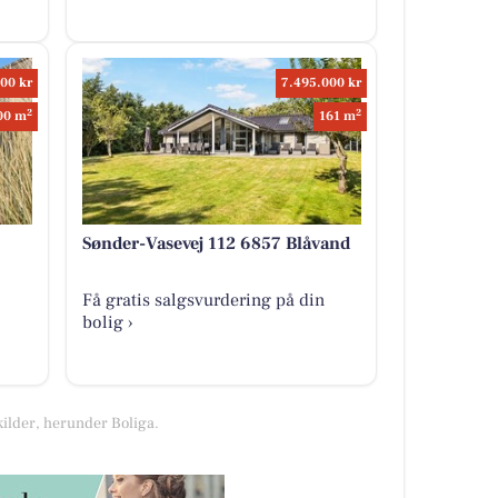
00 kr
7.495.000 kr
2
2
00 m
161 m
Sønder-Vasevej 112 6857 Blåvand
Få gratis salgsvurdering på din
bolig ›
kilder, herunder Boliga.