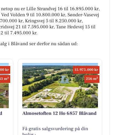
 netop nu er Lille Strandvej 16 til 16.895.000 kr,
, Ved Volden 9 til 10.800.000 kr, Sønder-Vasevej
.700.000 kr, Kringsvej 5 til 8.250.000 kr,
ridsvej 21 til 7.595.000 kr, Tane Hedevej 15 til
 til 7.495.000 kr.
 salg i Blåvand ser derfor nu sådan ud:
00 kr
15.975.000 kr
2
2
43 m
256 m
d
Almosetoften 12 Ho 6857 Blåvand
Få gratis salgsvurdering på din
bolig ›