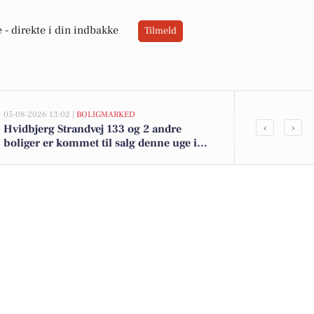
 -
direkte i din indbakke
Tilmeld
05-08-2026 13:02 |
BOLIGMARKED
05-08-2026 09:04
‹
›
Hvidbjerg Strandvej 133 og 2 andre
Weekendoplev
boliger er kommet til salg denne uge i
sauna og kre
Blåvand - se boligerne her.