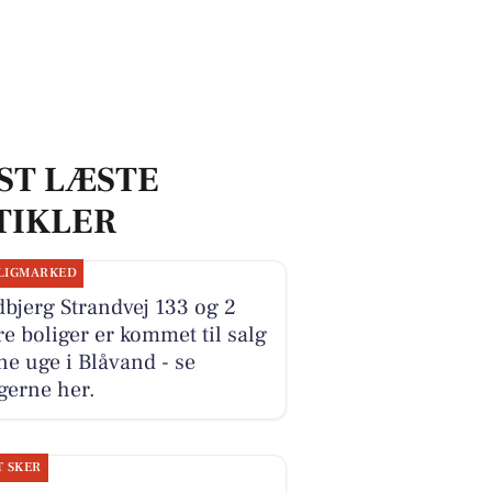
ST LÆSTE
TIKLER
LIGMARKED
bjerg Strandvej 133 og 2
e boliger er kommet til salg
e uge i Blåvand - se
gerne her.
T SKER