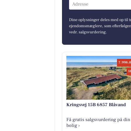
Adresse
Dine oplysninger deles med op til t
ejendomsmæglere, som efterfølgend
vedr. salgsvurdering.
7.998.0
1
Kringsvej 15B 6857 Blåvand
Få gratis salgsvurdering på din
bolig ›