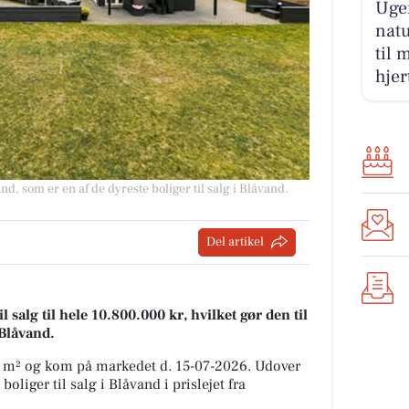
Ugen
natu
til 
hjer
d, som er en af de dyreste boliger til salg i Blåvand.
Del artikel
salg til hele 10.800.000 kr, hvilket gør den til
 Blåvand.
1 m² og kom på markedet d. 15-07-2026. Udover
oliger til salg i Blåvand i prislejet fra