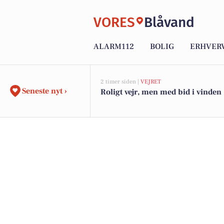
VORES
Blåvand
ALARM112
BOLIG
ERHVER
2 timer siden |
VEJRET
Seneste nyt ›
Roligt vejr, men med bid i vinden