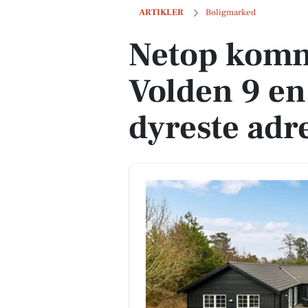
Netop kommet til salg: Ved Volden 9 en
ARTIKLER
Boligmarked
Netop komme
Volden 9 en
dyreste adr