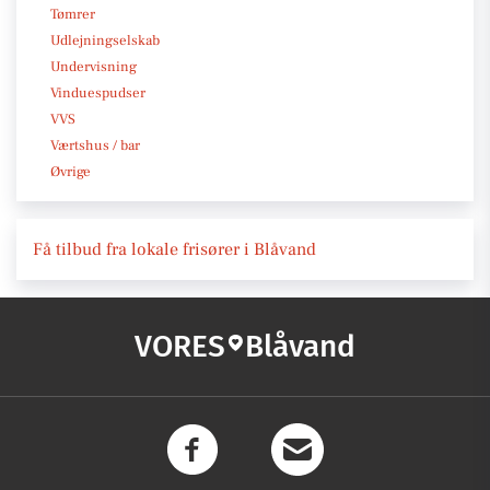
Tømrer
Udlejningselskab
Undervisning
Vinduespudser
VVS
Værtshus / bar
Øvrige
Få tilbud fra lokale frisører i Blåvand
VORES
Blåvand