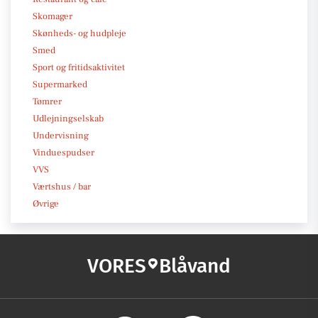
Skomager
Skønheds- og hudpleje
Smed
Sport og fritidsaktivitet
Supermarked
Tømrer
Udlejningselskab
Undervisning
Vinduespudser
VVS
Værtshus / bar
Øvrige
VORES
Blåvand