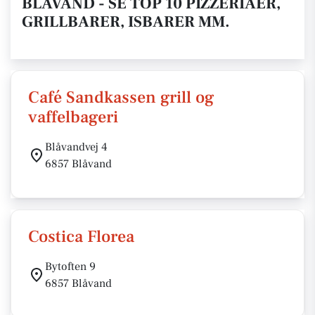
BLÅVAND - SE TOP 10 PIZZERIAER,
GRILLBARER, ISBARER MM.
Café Sandkassen grill og
vaffelbageri
Blåvandvej 4
6857 Blåvand
Costica Florea
Bytoften 9
6857 Blåvand