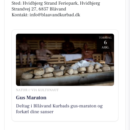
Sted: Hvidbjerg Strand Feriepark, Hvidbjerg
Strandvej 27, 6857 Blåvand
Kontakt: info@blaavandkurbad.dk
TORSDAG
6
AUG.
NATUR // VIA KULTUNAUT
Gus Maraton
Deltag i Bllåvand Kurbads gus-maraton og
forkæl dine sanser