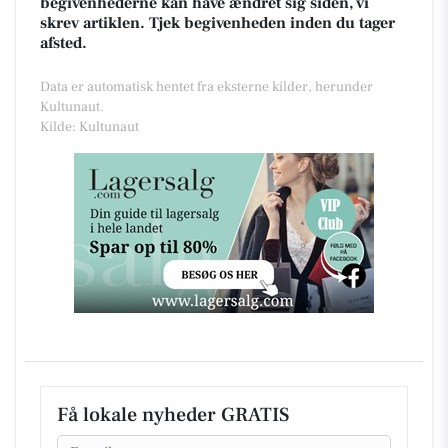
begivenhederne kan have ændret sig siden, vi
skrev artiklen. Tjek begivenheden inden du tager
afsted.
Data er automatisk hentet fra eksterne kilder, herunder
Kultunaut.
Kilde: Kultunaut
Få lokale nyheder GRATIS
Email