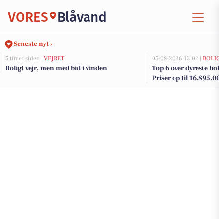
VORES
Blåvand
Seneste nyt ›
5 timer siden |
VEJRET
05-08-2026 13:02 |
BOLI
Roligt vejr, men med bid i vinden
Top 6 over dyreste boli
Priser op til 16.895.0