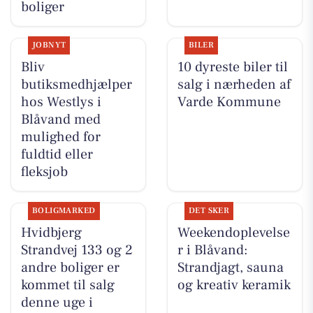
boliger
JOBNYT
BILER
Bliv
10 dyreste biler til
butiksmedhjælper
salg i nærheden af
hos Westlys i
Varde Kommune
Blåvand med
mulighed for
fuldtid eller
fleksjob
BOLIGMARKED
DET SKER
Hvidbjerg
Weekendoplevelse
Strandvej 133 og 2
r i Blåvand:
andre boliger er
Strandjagt, sauna
kommet til salg
og kreativ keramik
denne uge i