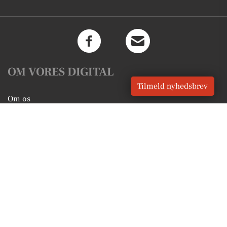
OM VORES DIGITAL
Tilmeld nyhedsbrev
Om os
For annoncører
Vilkår og Privatlivspolitik
Kontakt VORES Digital
Administrer samtykke
GENVEJE
Seneste nyt fra Blåvand