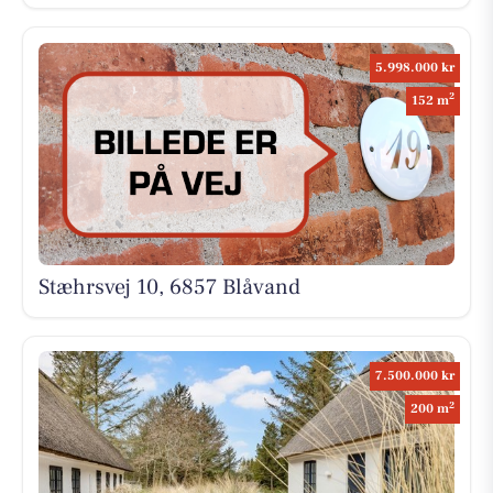
5.998.000 kr
2
152 m
Stæhrsvej 10, 6857 Blåvand
7.500.000 kr
2
200 m