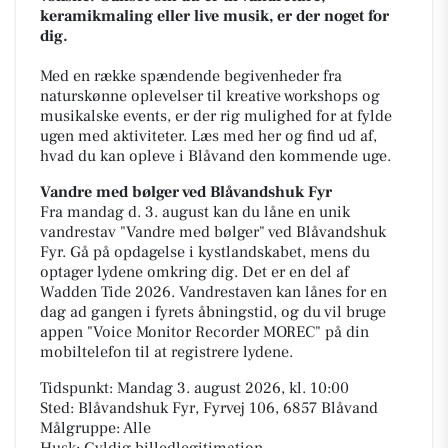
keramikmaling eller live musik, er der noget for
dig.
Med en række spændende begivenheder fra
naturskønne oplevelser til kreative workshops og
musikalske events, er der rig mulighed for at fylde
ugen med aktiviteter. Læs med her og find ud af,
hvad du kan opleve i Blåvand den kommende uge.
Vandre med bølger ved Blåvandshuk Fyr
Fra mandag d. 3. august kan du låne en unik
vandrestav "Vandre med bølger" ved Blåvandshuk
Fyr. Gå på opdagelse i kystlandskabet, mens du
optager lydene omkring dig. Det er en del af
Wadden Tide 2026. Vandrestaven kan lånes for en
dag ad gangen i fyrets åbningstid, og du vil bruge
appen "Voice Monitor Recorder MOREC" på din
mobiltelefon til at registrere lydene.
Tidspunkt: Mandag 3. august 2026, kl. 10:00
Sted: Blåvandshuk Fyr, Fyrvej 106, 6857 Blåvand
Målgruppe: Alle
Husk: Gyldig billedlegitimation