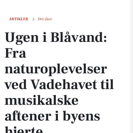
Ugen i Blåvand: Fra naturoplevelser ved Vadehavet til musikalske afte
ARTIKLER
Det sker
Ugen i Blåvand:
Fra
naturoplevelser
ved Vadehavet til
musikalske
aftener i byens
hjerte