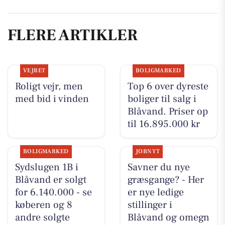
FLERE ARTIKLER
VEJRET
BOLIGMARKED
Roligt vejr, men
Top 6 over dyreste
med bid i vinden
boliger til salg i
Blåvand. Priser op
til 16.895.000 kr
BOLIGMARKED
JOBNYT
Sydslugen 1B i
Savner du nye
Blåvand er solgt
græsgange? - Her
for 6.140.000 - se
er nye ledige
køberen og 8
stillinger i
andre solgte
Blåvand og omegn