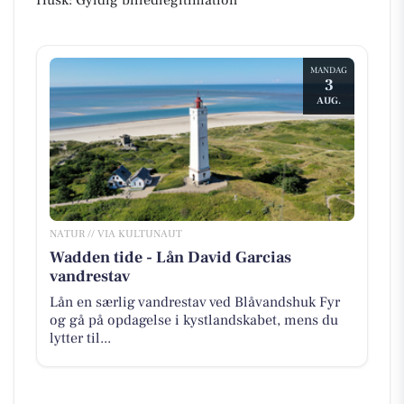
MANDAG
3
AUG.
NATUR // VIA KULTUNAUT
Wadden tide - Lån David Garcias
vandrestav
Lån en særlig vandrestav ved Blåvandshuk Fyr
og gå på opdagelse i kystlandskabet, mens du
lytter til...